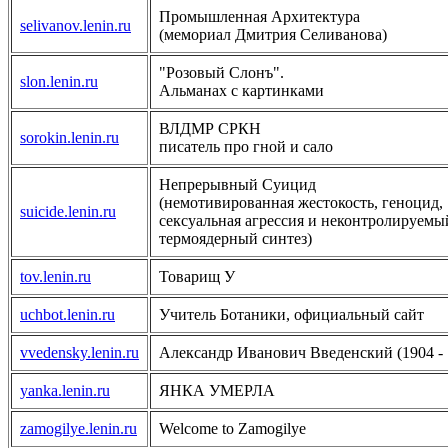
Промышленная Архитектура
selivanov.lenin.ru
(мемориал Дмитрия Селиванова)
"Розовый Слонъ".
slon.lenin.ru
Альманах с картинками
ВЛДМР СРКН
sorokin.lenin.ru
писатель про гной и сало
Непрерывный Суицид
(немотивированная жестокость, геноцид,
suicide.lenin.ru
сексуальная агрессия и неконтролируемы
термоядерный синтез)
tov.lenin.ru
Товарищ У
uchbot.lenin.ru
Учитель Ботаники, официальный сайт
vvedensky.lenin.ru
Александр Иванович Введенский (1904 - 
yanka.lenin.ru
ЯНКА УМЕРЛА
zamogilye.lenin.ru
Welcome to Zamogilye