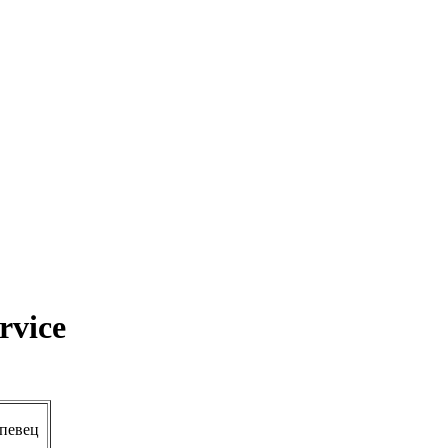
rvice
певец