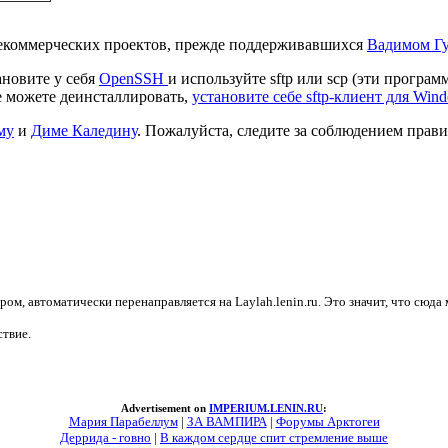
екоммерческих проектов, прежде поддерживавшихся
Вадимом Г
ановите у себя
OpenSSH
и используйте sftp или scp (эти прогр
не можете деинсталлировать,
установите себе sftp-клиент для Win
му
и
Диме Каледину
. Пожалуйста, следите за соблюдением правил
ером, автоматически перенаправляется на Laylah.lenin.ru. Это значит, что сю
ствие.
Advertisement on
IMPERIUM.LENIN.RU
:
Мария Парабеллум
|
ЗА ВАМПИРА
|
Форумы Арктогеи
Деррида - говно
|
В каждом сердце спит стремление выше