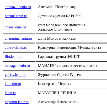
aminazin.lenin.ru
Ансамбль Психбригада
barsuk.lenin.ru
Детский журнал БАРСУК
сайт молодежного движения
chaos.lenin.ru
Хазарске Ополчение
chapurina.lenin.ru
Дочь Монро и Кеннеди
cultrev.lenin.ru
Культурная Революция: Музыка Бунта
flirt.lenin.ru
Гаражная группа ФЛИРТ
manager.lenin.ru
МАНАГЕР: голос, известия, тексты
guriev.lenin.ru
Журналист Сергей Гурьев
kn.lenin.ru
Кооператив Ништяк
lenin.ru
МАВЗОЛЕЙ ЛЕНИНА
nepomn.lenin.ru
Александр Непомнящий