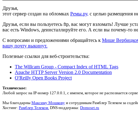
Друзья,
этот сервер создан на обломках
Ремы.ру,
с целью размещения н
Друзья, если вы пользуетесь ftp, вас могут взломать! Лучше уст
вас есть Windows, деинсталлируйте его. А если вы почему-то 
С вопросами и предложениями обращайтесь к
Мише Вербицко
вашу почту выкинут.
Полезные ссылки для веб-строительства:
The Willcam Group - Compact Index of HTML Tags
Apache HTTP Server Version 2.0 Documentation
O'Reilly Open Books Project
Техническое:
Любой запрос на IP-номер 127.0.0.1, с именем, которое не распознается серв
Мы благодарны
Максиму Мошкову
и сотрудникам Рамблер Телеком за содей
Хостинг:
Рамблер Телеком.
DNS-поддержка:
Domoset.ru