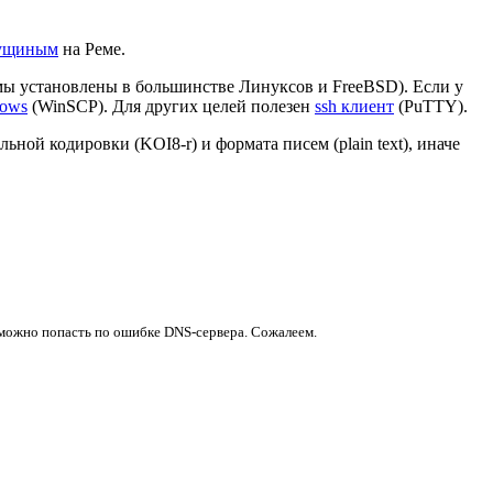
ущиным
на Реме.
аммы установлены в большинстве Линуксов и FreeBSD). Если у
dows
(WinSCP). Для других целей полезен
ssh клиент
(PuTTY).
ьной кодировки (KOI8-r) и формата писем (plain text), иначе
да можно попасть по ошибке DNS-сервера. Сожалеем.