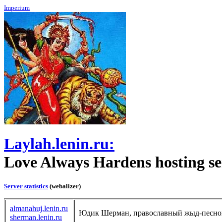
Imperium
Laylah.lenin.ru:
Love Always Hardens hosting se
Server statistics
(webalizer)
almanahuj.lenin.ru
Юдик Шерман, православный жыд-песно
sherman.lenin.ru